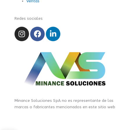
Ventas
Redes sociales
I
F
L
n
a
i
s
c
n
t
e
k
a
b
e
g
o
d
r
o
i
a
k
n
m
-
f
Minance Soluciones SpA no es representante de las
marcas o fabricantes mencionados en este sitio web
Minance soluciones © Copyright 2026