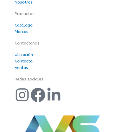
Nosotros
Productos
Catálogo
Marcas
Contactanos
Ubicación
Contacto
Ventas
Redes sociales
I
F
L
n
a
i
s
c
n