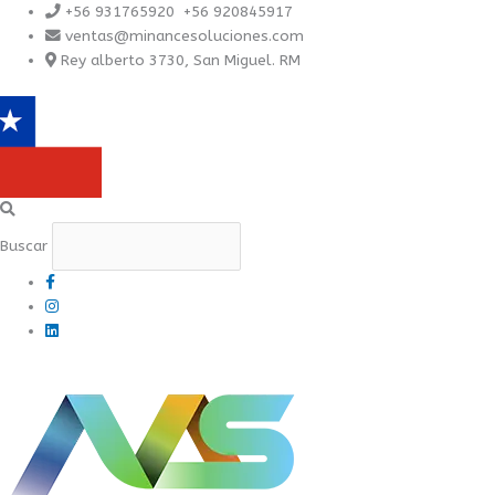
Ir
+56 931765920 +56 920845917
al
ventas@minancesoluciones.com
contenido
Rey alberto 3730, San Miguel. RM
Buscar