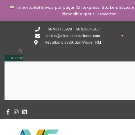
Ir
¡Importante! Envíos por pagar (Chilexpress, Starken, Bluexpre
al
disponible gratis.
Descartar
contenido
+56 931765920 +56 920845917
ventas@minancesoluciones.com
Rey alberto 3730, San Miguel. RM
Buscar