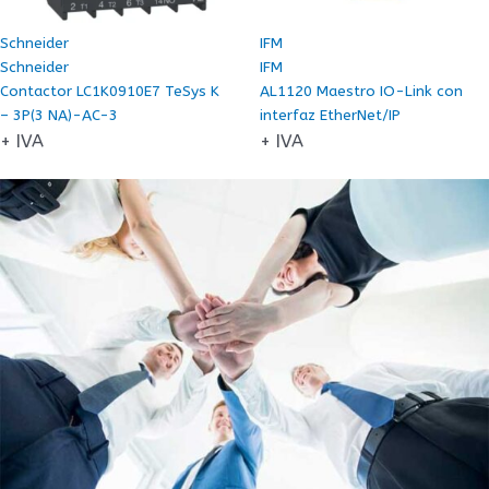
ABB
Allen Bradley
ABB
Allen Bradley
Pulsador Abb P9MPLRGV
Controlador 1756-L75 Allen
1SFA184521R9101 Modular Rojo
Bradley ControlLogix 32 MB
+ IVA
+ IVA