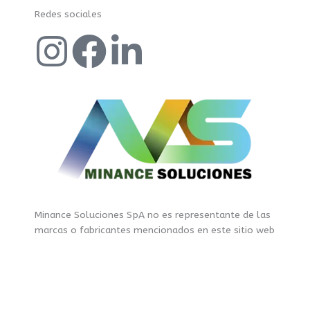
Redes sociales
I
F
L
n
a
i
s
c
n
t
e
k
a
b
e
g
o
d
Minance Soluciones SpA no es representante de las
marcas o fabricantes mencionados en este sitio web
r
o
i
Minance soluciones © Copyright 2026
a
k
n