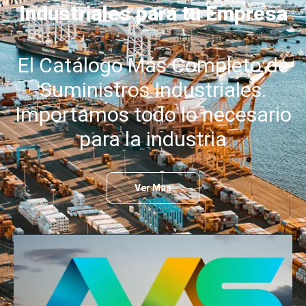
Industriales para tu Empresa
El Catálogo Más Completo de
Suministros Industriales.
Importamos todo lo necesario
para la industria
Ver Mas