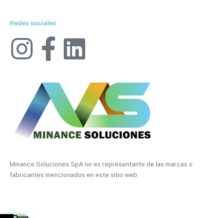
Redes sociales
I
F
L
n
a
i
s
c
n
t
e
k
a
b
e
g
o
d
Minance Soluciones SpA no es representante de las marcas o
fabricantes mencionados en este sitio web
r
o
i
Minance soluciones © Copyright 2026