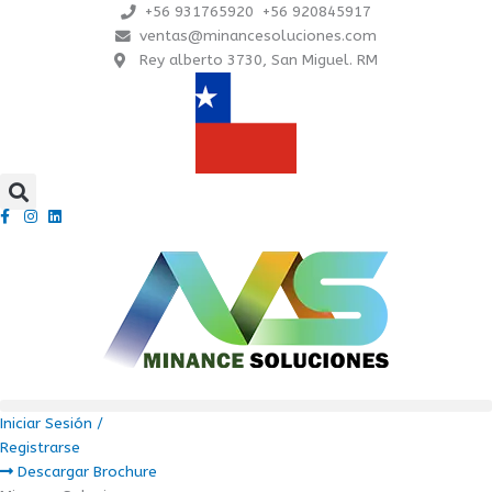
Ir
+56 931765920 +56 920845917
al
ventas@minancesoluciones.com
contenido
Rey alberto 3730, San Miguel. RM
Iniciar Sesión /
Registrarse
Descargar Brochure