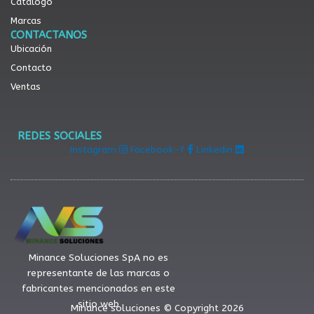
Catálogo
Marcas
CONTACTANOS
Ubicación
Contacto
Ventas
REDES SOCIALES
Instagram
Facebook-f
Linkedin
Minance Soluciones SpA no es
representante de las marcas o
fabricantes mencionados en este
sitio web
Minance soluciones © Copyright 2026