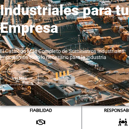
Industriales para tu
Empresa
El Catálogo Más Completo de Suministros Industriales.
Importamos todo lo necesario para la industria
Ver Mas
FIABILIDAD
RESPONSAB