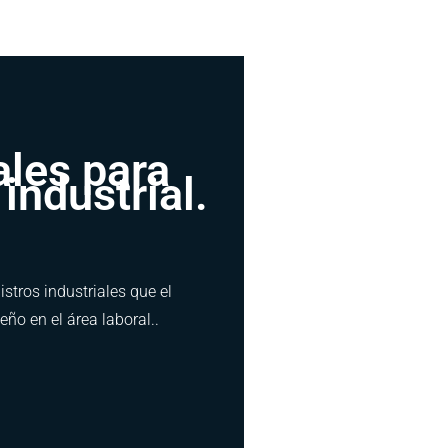
ales para
industrial.
tros industriales que el
ño en el área laboral..