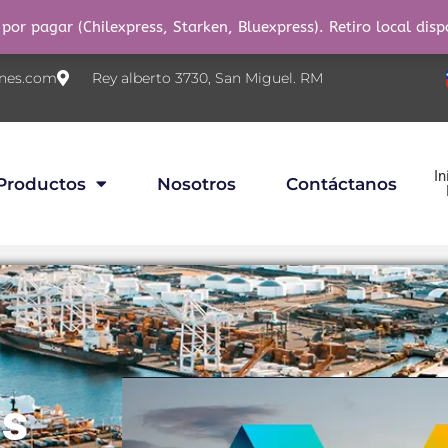
por pagar (Chilexpress, Starken, Bluexpress). Retiro local disp
nes.com
Rey alberto 3730, San Miguel. RM
In
Productos
Nosotros
Contáctanos
os