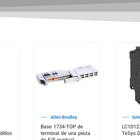
ABB
ABB
Relé de monitoreo
ABB Disparador de
trifásico CM-PFS.S –
cierre YC-MC-MBC
ABB
para VD4 Vmax ADVA