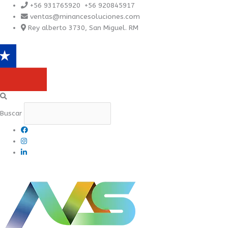
Ir
+56 931765920 +56 920845917
al
ventas@minancesoluciones.com
contenido
Rey alberto 3730, San Miguel. RM
Buscar