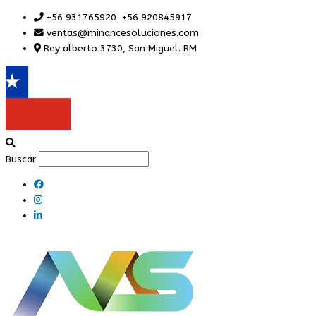
Ir
+56 931765920 +56 920845917
al
ventas@minancesoluciones.com
contenido
Rey alberto 3730, San Miguel. RM
Buscar