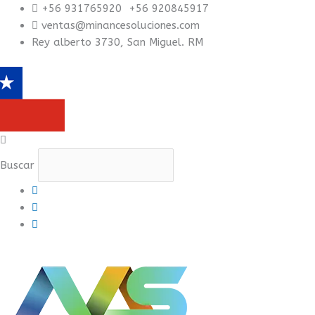
Ir
+56 931765920 +56 920845917
al
ventas@minancesoluciones.com
contenido
Rey alberto 3730, San Miguel. RM
Buscar