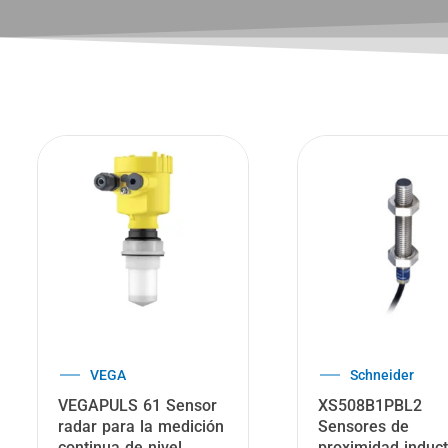
Danfoss
IFM
Variador de Frecuencia
RM3005 Encóde
131F6770 VLT AQUA
absoluto multiv
Drive FC 200
con eje macizo