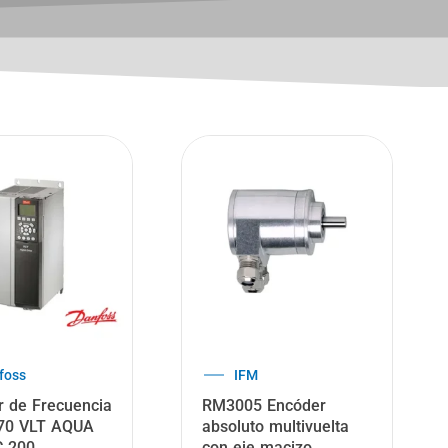
len Bradley
Pepperl+Fuchs
IE8 Módulo
Monitor de velocidad
da analógica Flex
inductivo
NJ15+U1+DW1-1