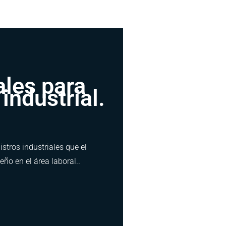
ales para
industrial.
tros industriales que el
ño en el área laboral..