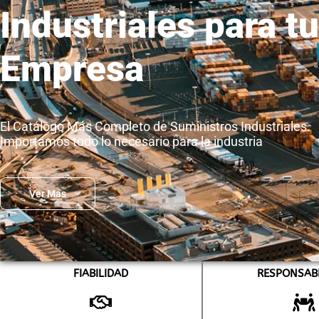
Industriales para tu
Empresa
El Catálogo Más Completo de Suministros Industriales.
Importamos todo lo necesario para la industria
Ver Mas
FIABILIDAD
RESPONSAB