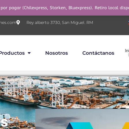
por pagar (Chilexpress, Starken, Bluexpress). Retiro local disp
nes.com
Rey alberto 3730, San Miguel. RM
In
Productos
Nosotros
Contáctanos
os