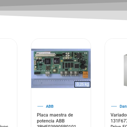
B&R Industrial
Al
Automation
r
1794-
Modulo entrada digital
uelta
Entra
X20DI9371 B&R
I / O